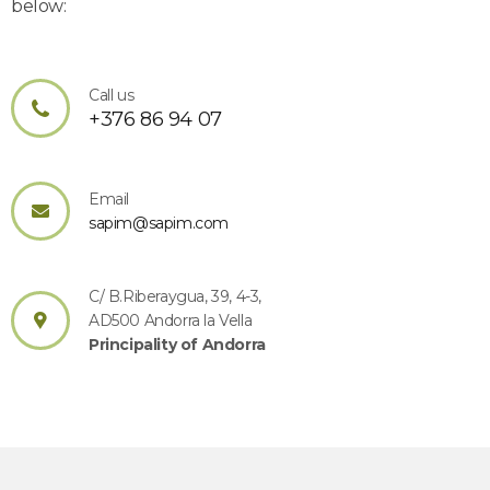
below:
Call us
+376 86 94 07
Email
sapim@sapim.com
C/ B.Riberaygua, 39, 4-3,
AD500 Andorra la Vella
Principality of Andorra