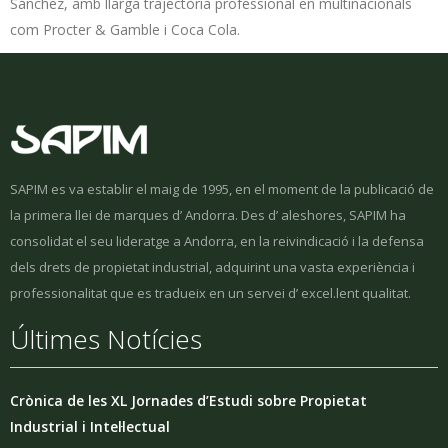
Sánchez, amb llarga trajectòria professional en multinacionals
com Procter & Gamble i Coca Cola
.
SAPIM es va establir el maig de 1995, en el moment de la publicació de
la primera llei de marques d’ Andorra. Des d’ aleshores, SAPIM ha
consolidat el seu lideratge a Andorra, en la reivindicació i la defensa
dels drets de propietat industrial, adquirint una vasta experiència i
professionalitat que es tradueix en un servei d’ excel.lent qualitat.
Últimes Notícies
Crònica de les XL Jornades d’Estudi sobre Propietat
Industrial i Intel·lectual