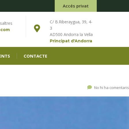
Accés privat
C/ B.Riberaygua, 39, 4-
saltres
3
.com
AD500 Andorra la Vella
Principat d'Andorra
ENTS
CONTACTE
No hi ha comentaris