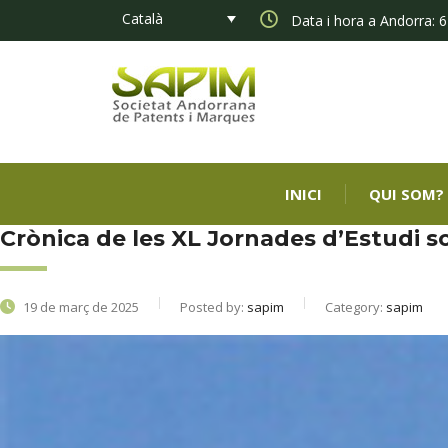
Català
Data i hora a Andorra: 6
INICI
QUI SOM?
Crònica de les XL Jornades d’Estudi sob
19 de març de 2025
Posted by:
sapim
Category:
sapim