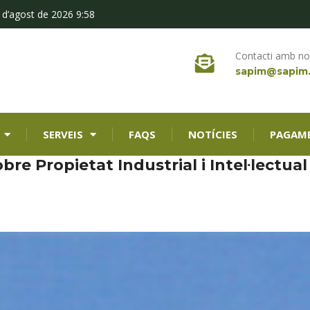
 d’agost de 2026 9:58
Contacti amb no
sapim@sapim
SERVEIS
FAQS
NOTÍCIES
PAGAM
re Propietat Industrial i Intel·lectual