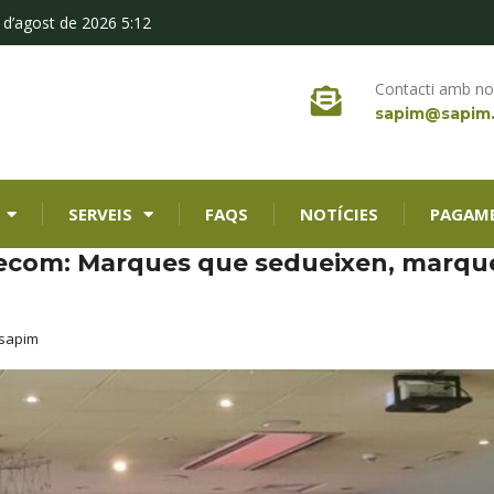
 d’agost de 2026 5:12
Contacti amb no
sapim@sapim
SERVEIS
FAQS
NOTÍCIES
PAGAM
lecom: Marques que sedueixen, marqu
sapim