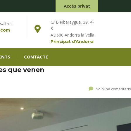
Accés privat
C/ B.Riberaygua, 39, 4-
saltres
3
.com
AD500 Andorra la Vella
Principat d'Andorra
ENTS
CONTACTE
es que venen
No hi ha comentaris