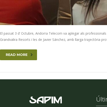
El passat 3 d’ Octubre, Andorra Telecom va aplegar als professionals
Grandvalira Resorts i les de Javier Sánchez, amb llarga trajectòria p
READ MORE
Últ